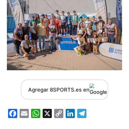
Agregar 8SPORTS.es en
Facebook
Email
WhatsApp
X
Copy
LinkedIn
Telegram
Link