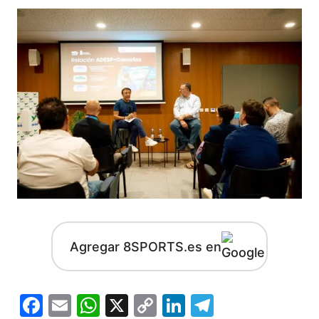
Agregar 8SPORTS.es en
Facebook
Email
WhatsApp
X
Copy
LinkedIn
Telegram