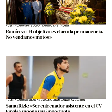
DESTACADOS
FÚTBOL
PORTADA
UD LAS PALMAS
Ramírez: «El objetivo es claro: la permanencia.
No vendamos motos»
DESTACADOS
HIDRAMAR EMALSA GRAN CANARIA
VOLEIBOL
Samu Rizk: «Ser entrenador asistente en el CV
Emalsa supone una importante