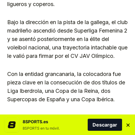
ligueros y coperos.
Bajo la dirección en la pista de la gallega, el club
madrileño ascendió desde Superliga Femenina 2
y se asentó posteriormente en la élite del
voleibol nacional, una trayectoria intachable que
le valió para firmar por el CV JAV Olímpico.
Con la entidad grancanaria, la colocadora fue
pieza clave en la consecución de dos títulos de
Liga Iberdrola, una Copa de la Reina, dos
Supercopas de España y una Copa Ibérica.
Después de cuatro años en Gran Canaria, Ale
8SPORTS.es
×
Descargar
del Burgo quiso dar el salto a una liga europea y
8SPORTS en tu móvil.
firmó en 2025 por el Fatum Nyíregyháza de