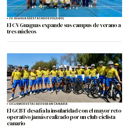
CV GUAGUAS
DESTACADOS
VOLEIBOL
El CV Guaguas expande sus campus de verano a
tres núcleos
CICLISMO
DESTACADOS
GRAN CANARIA
El GCBT desafía la insularidad con el mayor reto
operativo jamás realizado por un club ciclista
canario