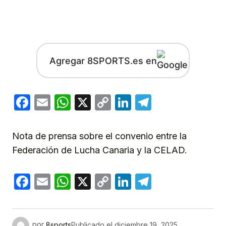
Agregar 8SPORTS.es en
Facebook
Email
WhatsApp
X
Copy
LinkedIn
Telegram
Link
Nota de prensa sobre el convenio entre la
Federación de Lucha Canaria y la CELAD.
Facebook
Email
WhatsApp
X
Copy
LinkedIn
Telegram
Link
por
8sports
Publicado el
diciembre 19, 2025