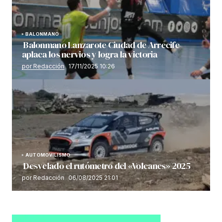
BALONMANO
Balonmano Lanzarote Ciudad de Arrecife
aplaca los nervios y logra la victoria
por Redacción
17/11/2025 10:26
AUTOMOVILISMO
Desvelado el rutómetro del «Volcanes» 2025
por Redacción
06/08/2025 21:01