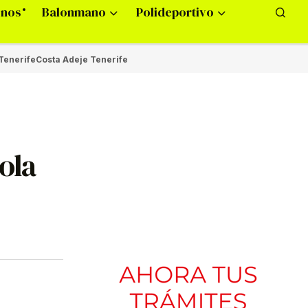
onos
Balonmano
Polideportivo
Tenerife
Costa Adeje Tenerife
ola