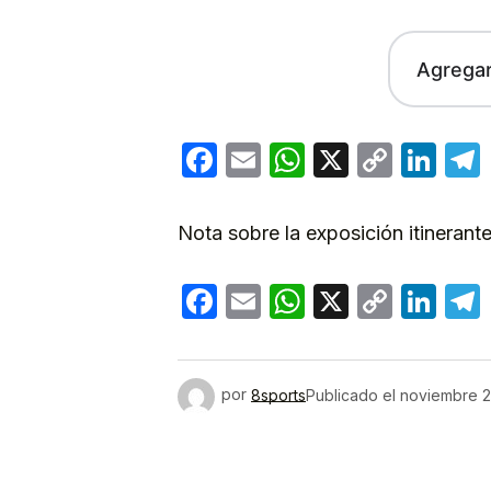
Agrega
Facebook
Email
WhatsApp
X
Copy
Lin
Link
Nota sobre la exposición itinerant
Facebook
Email
WhatsApp
X
Copy
Lin
Link
por
8sports
Publicado el
noviembre 2