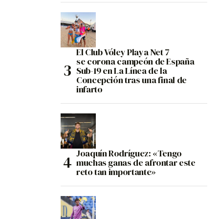
El Club Vóley Playa Net 7
se corona campeón de España
Sub-19 en La Línea de la
Concepción tras una final de
infarto
Joaquín Rodríguez: «Tengo
muchas ganas de afrontar este
reto tan importante»