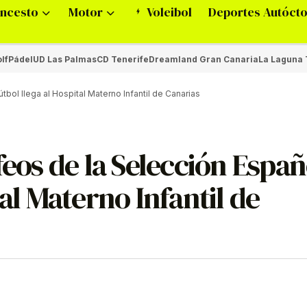
ncesto
Motor
Voleibol
Deportes Autóct
lf
Pádel
UD Las Palmas
CD Tenerife
Dreamland Gran Canaria
La Laguna 
bol llega al Hospital Materno Infantil de Canarias
feos de la Selección Españ
tal Materno Infantil de