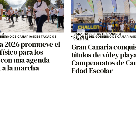
IO
CANARIAS
DEPORTE CANARIO
OBIERNO DE CANARIAS
DESTACADOS
DEPORTE DEL GOBIERNO DE CANARIAS
VOLEIBOL
 2026 promueve el
Gran Canaria conquis
 físico para los
títulos de vóley playa
con una agenda
Campeonatos de Can
 a la marcha
Edad Escolar