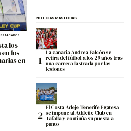
NOTICIAS MÁS LEÍDAS
DESTACADOS
ta los
 en los
La canaria Andrea Falcón se
retira del fútbol a los 29 años tras
arias en
una carrera lastrada por las
lesiones
El Costa Adeje Tenerife Egatesa
se impone al Athletic Club en
Tafalla y continúa su puesta a
punto