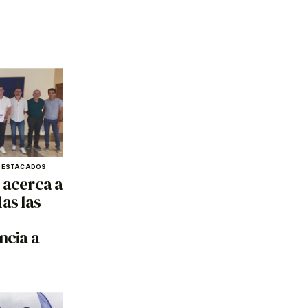
DESTACADOS
 acerca a
as las
ncia a