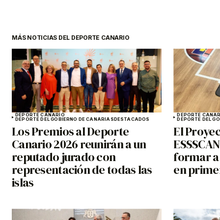
MÁS NOTICIAS DEL DEPORTE CANARIO
DEPORTE CANARIO
DEPORTE CANAR
DEPORTE DEL GOBIERNO DE CANARIAS
DESTACADOS
DEPORTE DEL G
Los Premios al Deporte
El Proyec
Canario 2026 reunirán a un
ESSSCAN 
reputado jurado con
formar a
representación de todas las
en primer
islas