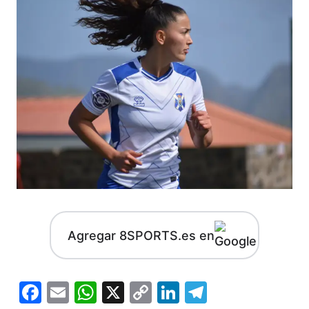
Agregar 8SPORTS.es en
Facebook
Email
WhatsApp
X
Copy
LinkedIn
Telegram