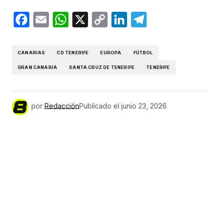
Facebook
Email
WhatsApp
X
Copy
LinkedIn
Telegram
Link
CANARIAS
CD TENERIFE
EUROPA
FÚTBOL
GRAN CANARIA
SANTA CRUZ DE TENERIFE
TENERIFE
por
Redacción
Publicado el
junio 23, 2026