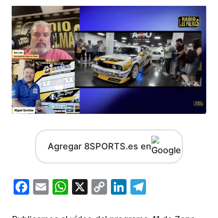
Agregar 8SPORTS.es en
Facebook
Email
WhatsApp
X
Copy
LinkedIn
Telegram
Link