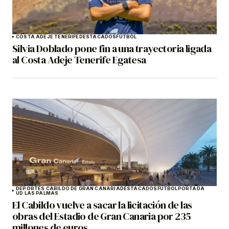
COSTA ADEJE TENERIFE
DESTACADOS
FÚTBOL
Silvia Doblado pone fin a una trayectoria ligada
al Costa Adeje Tenerife Egatesa
DEPORTES CABILDO DE GRAN CANARIA
DESTACADOS
FÚTBOL
PORTADA
UD LAS PALMAS
El Cabildo vuelve a sacar la licitación de las
obras del Estadio de Gran Canaria por 235
millones de euros