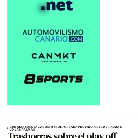
CANARIAS
DESTACADOS
FÚTBOL
PORTADA
PROVINCIA DE LAS PALMAS
UD LAS PALMAS
Trashorras sobre el play off