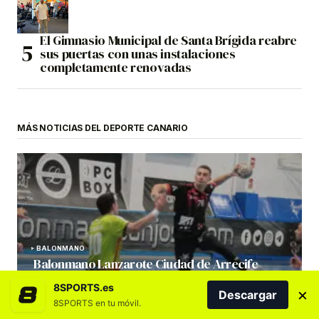
El Gimnasio Municipal de Santa Brígida reabre
sus puertas con unas instalaciones
completamente renovadas
MÁS NOTICIAS DEL DEPORTE CANARIO
BALONMANO
Balonmano Lanzarote Ciudad de Arrecife
aplaca los nervios y logra la victoria
8SPORTS.es
×
Descargar
por Redacción
17/11/2025 10:26
8SPORTS en tu móvil.