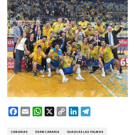
Facebook
Email
WhatsApp
X
Copy
LinkedIn
Telegram
Link
CANARIAS
GRAN CANARIA
GUAGUAS LAS PALMAS