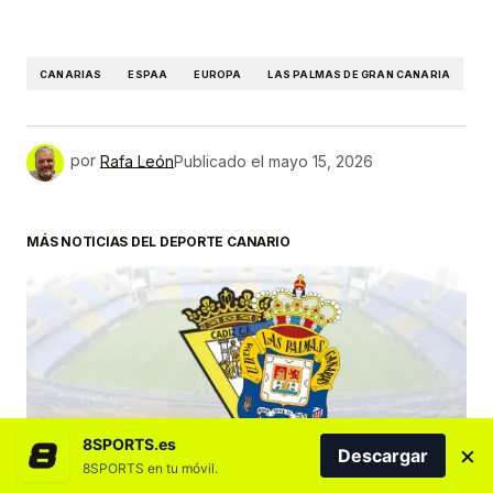
CANARIAS
ESPAA
EUROPA
LAS PALMAS DE GRAN CANARIA
por
Rafa León
Publicado el
mayo 15, 2026
MÁS NOTICIAS DEL DEPORTE CANARIO
8SPORTS.es
×
Descargar
DESTACADOS
FÚTBOL
UD LAS PALMAS
8SPORTS en tu móvil.
Horario y dónde ver el Cádiz CF vs UD Las