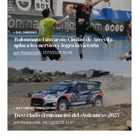
BALONMANO
Balonmano Lanzarote Ciudad de Arrecife
aplaca los nervios y logra la victoria
por Redacción
17/11/2025 10:26
AUTOMOVILISMO
Desvelado el rutómetro del «Volcanes» 2025
por Redacción
06/08/2025 21:01