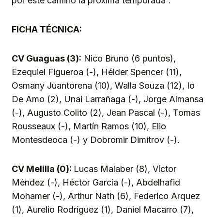
por este camino la próxima temporada”.
FICHA TÉCNICA:
CV Guaguas (3):
Nico Bruno (6 puntos),
Ezequiel Figueroa (-), Hélder Spencer (11),
Osmany Juantorena (10), Walla Souza (12), Io
De Amo (2), Unai Larrañaga (-), Jorge Almansa
(-), Augusto Colito (2), Jean Pascal (-), Tomas
Rousseaux (-), Martín Ramos (10), Elio
Montesdeoca (-) y Dobromir Dimitrov (-).
CV Melilla (0):
Lucas Malaber (8), Víctor
Méndez (-), Héctor García (-), Abdelhafid
Mohamer (-), Arthur Nath (6), Federico Arquez
(1), Aurelio Rodríguez (1), Daniel Macarro (7),