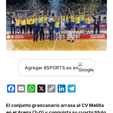
Agregar 8SPORTS.es en
Facebook
Email
WhatsApp
X
Copy
LinkedIn
Telegram
Link
El conjunto grancanario arrasa al CV Melilla
en el Arena (3-0) y conquista su cuarto título