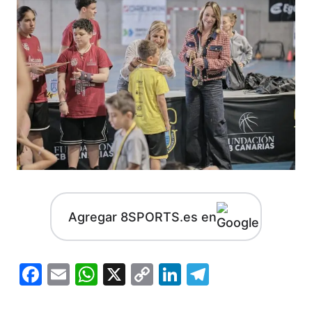
Agregar 8SPORTS.es en
Facebook
Email
WhatsApp
X
Copy
LinkedIn
Telegram
Link