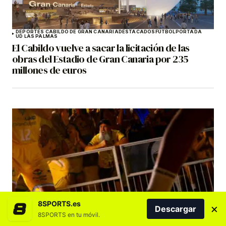
DEPORTES CABILDO DE GRAN CANARIA
DESTACADOS
FÚTBOL
PORTADA
UD LAS PALMAS
El Cabildo vuelve a sacar la licitación de las
obras del Estadio de Gran Canaria por 235
millones de euros
BALONCESTO
DESTACADOS
DREAMLAND GRAN CANARIA
8SPORTS.es
×
La campaña de abonados del CB Gran Canaria
Descargar
8SPORTS en tu móvil.
25/26 sitúa al club entre los grandes de Europa