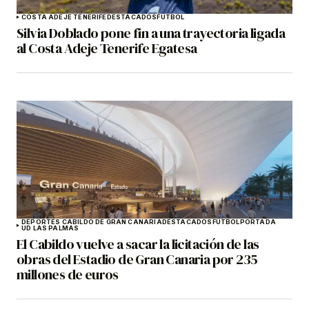
COSTA ADEJE TENERIFE
DESTACADOS
FÚTBOL
Silvia Doblado pone fin a una trayectoria ligada
al Costa Adeje Tenerife Egatesa
DEPORTES CABILDO DE GRAN CANARIA
DESTACADOS
FÚTBOL
PORTADA
UD LAS PALMAS
El Cabildo vuelve a sacar la licitación de las
obras del Estadio de Gran Canaria por 235
millones de euros