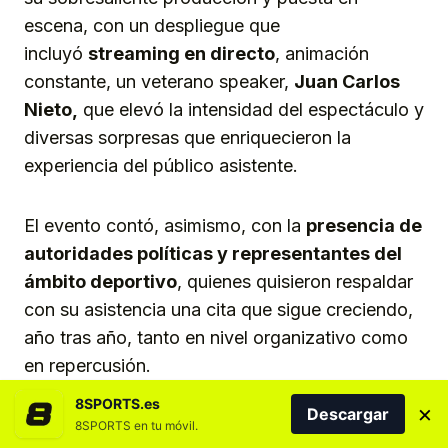
escena, con un despliegue que
incluyó
streaming en directo
, animación
constante, un veterano speaker,
Juan Carlos
Nieto,
que elevó la intensidad del espectáculo y
diversas sorpresas que enriquecieron la
experiencia del público asistente.
El evento contó, asimismo, con la
presencia de
autoridades políticas y
representan
tes del
ámbito deportivo
, quienes quisieron respaldar
con su asistencia una cita que sigue creciendo,
año tras año, tanto en nivel organizativo como
en repercusión.
8SPORTS.es
×
Descargar
El consejero de Deportes del Cabildo de Gran
8SPORTS en tu móvil.