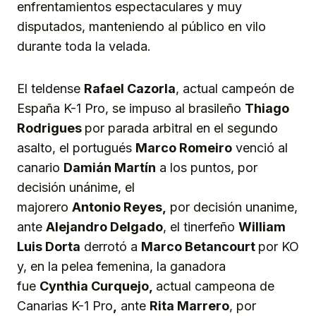
enfrentamientos espectaculares y muy
disputados, manteniendo al público en vilo
durante toda la velada.
El teldense
Rafael Cazorla
, actual campeón de
España K-1 Pro, se impuso al brasileño
Thiago
Rodrigues
por parada arbitral en el segundo
asalto, el portugués
Marco Romeiro
venció al
canario
Damián
M
artín
a los puntos, por
decisión unánime, el
majorero
Antonio
R
eyes,
por decisión unanime,
ante
Alejandro Delgado
, el tinerfeño
William
Luis Dorta
derrotó a
Marco Betancourt
por KO
y, en la pelea femenina, la ganadora
fue
Cynthia Curquejo,
actual campeona de
Canarias K-1 Pro
,
ante
Rita Marrero
, por