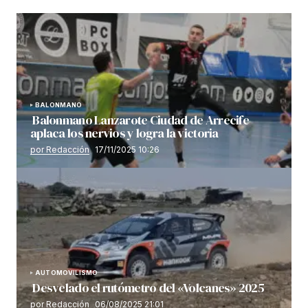
BALONMANO
Balonmano Lanzarote Ciudad de Arrecife
aplaca los nervios y logra la victoria
por Redacción
17/11/2025 10:26
AUTOMOVILISMO
Desvelado el rutómetro del «Volcanes» 2025
por Redacción
06/08/2025 21:01