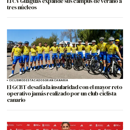
El CV Guaguas expande sus campus de verano a
tres núcleos
CICLISMO
DESTACADOS
GRAN CANARIA
El GCBT desafía la insularidad con el mayor reto
operativo jamás realizado por un club ciclista
canario