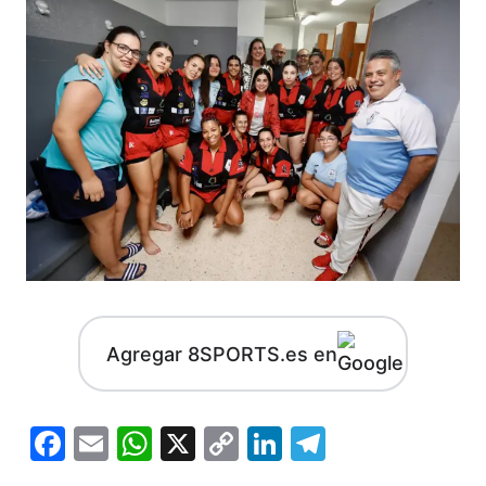
Agregar 8SPORTS.es en
Facebook
Email
WhatsApp
X
Copy
LinkedIn
Telegram
Link