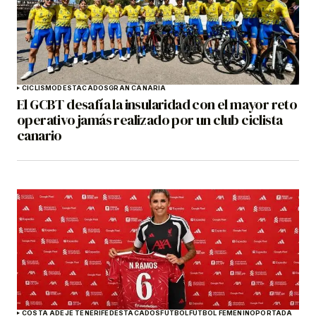
CICLISMO
DESTACADOS
GRAN CANARIA
El GCBT desafía la insularidad con el mayor reto
operativo jamás realizado por un club ciclista
canario
COSTA ADEJE TENERIFE
DESTACADOS
FÚTBOL
FÚTBOL FEMENINO
PORTADA