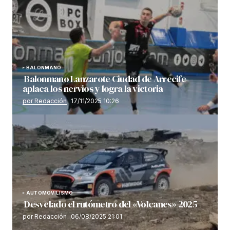
BALONMANO
Balonmano Lanzarote Ciudad de Arrecife
aplaca los nervios y logra la victoria
por Redacción
17/11/2025 10:26
AUTOMOVILISMO
Desvelado el rutómetro del «Volcanes» 2025
por Redacción
06/08/2025 21:01