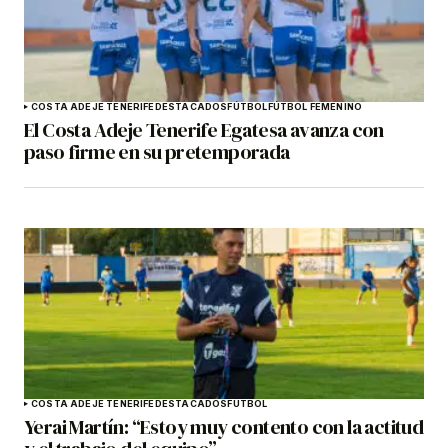
COSTA ADEJE TENERIFE
DESTACADOS
FÚTBOL
FÚTBOL FEMENINO
El Costa Adeje Tenerife Egatesa avanza con
paso firme en su pretemporada
COSTA ADEJE TENERIFE
DESTACADOS
FÚTBOL
Yerai Martín: “Estoy muy contento con la actitud