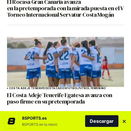
El Rocasa Gran Canaria avanza
en la pretemporada con la mirada puesta en el V
Torneo Internacional Servatur Costa Mogán
COSTA ADEJE TENERIFE
DESTACADOS
FÚTBOL
FÚTBOL FEMENINO
El Costa Adeje Tenerife Egatesa avanza con
paso firme en su pretemporada
8SPORTS.es
×
Descargar
8SPORTS en tu móvil.