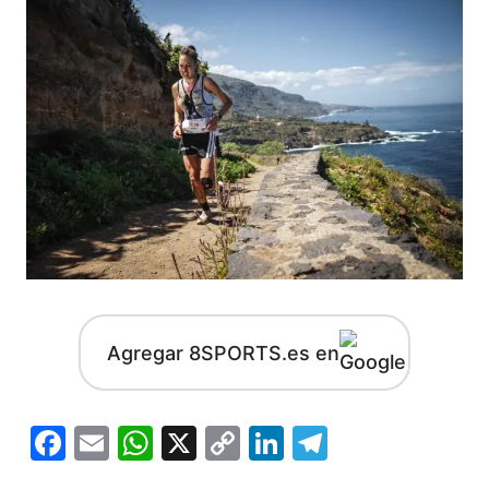
Agregar 8SPORTS.es en
Facebook
Email
WhatsApp
X
Copy
LinkedIn
Telegram
Link