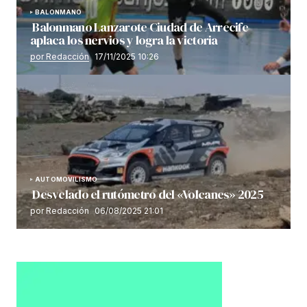
BALONMANO
Balonmano Lanzarote Ciudad de Arrecife
aplaca los nervios y logra la victoria
por Redacción
17/11/2025 10:26
AUTOMOVILISMO
Desvelado el rutómetro del «Volcanes» 2025
por Redacción
06/08/2025 21:01