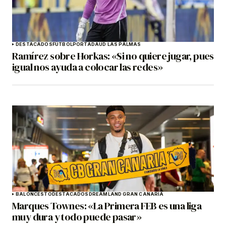
DESTACADOS
FÚTBOL
PORTADA
UD LAS PALMAS
Ramírez sobre Horkas: «Si no quiere jugar, pues
igual nos ayuda a colocar las redes»
BALONCESTO
DESTACADOS
DREAMLAND GRAN CANARIA
Marques Townes: «La Primera FEB es una liga
muy dura y todo puede pasar»