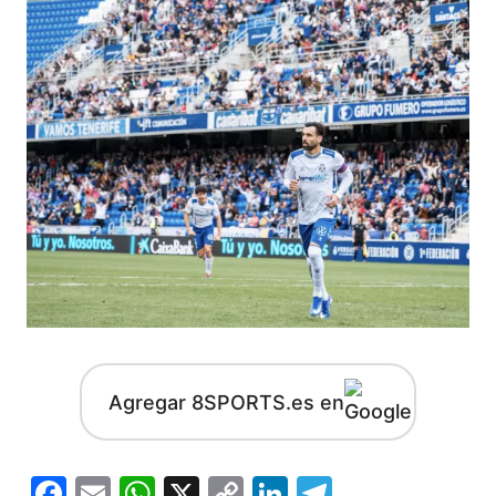
Agregar 8SPORTS.es en
Facebook
Email
WhatsApp
X
Copy
LinkedIn
Telegram