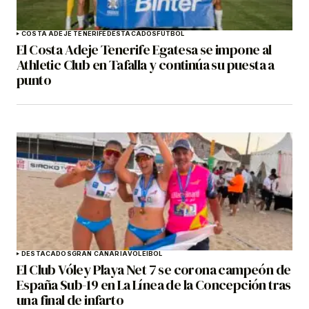
COSTA ADEJE TENERIFE
DESTACADOS
FÚTBOL
El Costa Adeje Tenerife Egatesa se impone al
Athletic Club en Tafalla y continúa su puesta a
punto
DESTACADOS
GRAN CANARIA
VOLEIBOL
El Club Vóley Playa Net 7 se corona campeón de
España Sub-19 en La Línea de la Concepción tras
una final de infarto