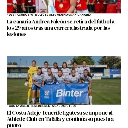
DESTACADOS
FÚTBOL
FÚTBOL FEMENINO
GRAN CANARIA
La canaria Andrea Falcón se retira del fútbol a
los 29 años tras una carrera lastrada por las
lesiones
COSTA ADEJE TENERIFE
DESTACADOS
FÚTBOL
El Costa Adeje Tenerife Egatesa se impone al
Athletic Club en Tafalla y continúa su puesta a
punto