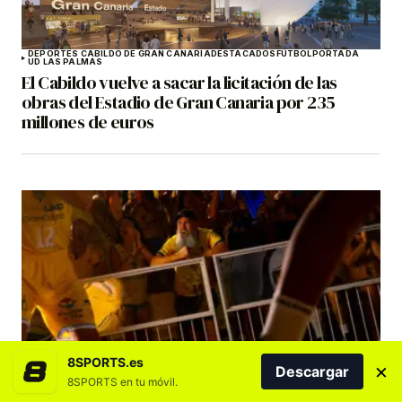
DEPORTES CABILDO DE GRAN CANARIA
DESTACADOS
FÚTBOL
PORTADA
UD LAS PALMAS
El Cabildo vuelve a sacar la licitación de las
obras del Estadio de Gran Canaria por 235
millones de euros
BALONCESTO
DESTACADOS
DREAMLAND GRAN CANARIA
8SPORTS.es
La campaña de abonados del CB Gran Canaria
×
Descargar
8SPORTS en tu móvil.
25/26 sitúa al club entre los grandes de Europa