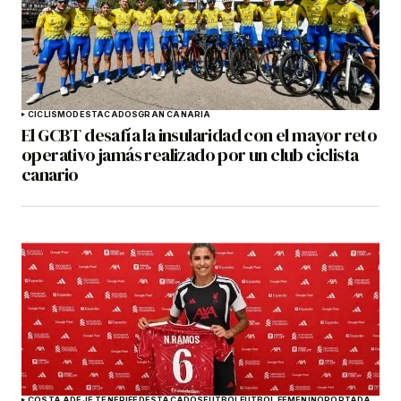
CICLISMO
DESTACADOS
GRAN CANARIA
El GCBT desafía la insularidad con el mayor reto
operativo jamás realizado por un club ciclista
canario
COSTA ADEJE TENERIFE
DESTACADOS
FÚTBOL
FÚTBOL FEMENINO
PORTADA