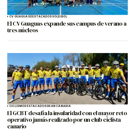
CV GUAGUAS
DESTACADOS
VOLEIBOL
El CV Guaguas expande sus campus de verano a
tres núcleos
CICLISMO
DESTACADOS
GRAN CANARIA
El GCBT desafía la insularidad con el mayor reto
operativo jamás realizado por un club ciclista
canario