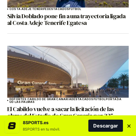
COSTA ADEJE TENERIFE
DESTACADOS
FÚTBOL
Silvia Doblado pone fin a una trayectoria ligada
al Costa Adeje Tenerife Egatesa
DEPORTES CABILDO DE GRAN CANARIA
DESTACADOS
FÚTBOL
PORTADA
UD LAS PALMAS
El Cabildo vuelve a sacar la licitación de las
obras del Estadio de Gran Canaria por 235
millones de euros
8SPORTS.es
×
Descargar
8SPORTS en tu móvil.