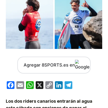
Agregar 8SPORTS.es en
Facebook
Email
WhatsApp
X
Copy
LinkedIn
Telegram
Link
Los dos riders canarios entrarán al agua
este sábado con opciones de ganar el