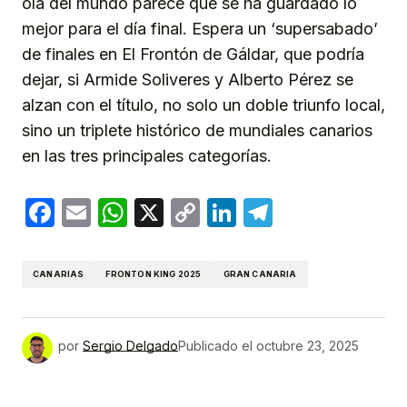
ola del mundo parece que se ha guardado lo
mejor para el día final. Espera un ‘supersabado’
de finales en El Frontón de Gáldar, que podría
dejar, si Armide Soliveres y Alberto Pérez se
alzan con el título, no solo un doble triunfo local,
sino un triplete histórico de mundiales canarios
en las tres principales categorías.
Facebook
Email
WhatsApp
X
Copy
LinkedIn
Telegram
Link
CANARIAS
FRONTON KING 2025
GRAN CANARIA
por
Sergio Delgado
Publicado el
octubre 23, 2025