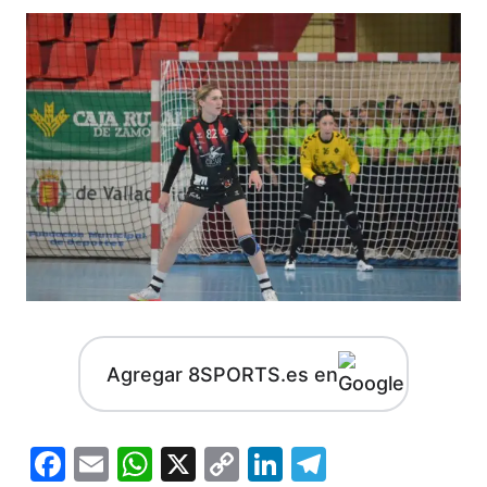
Agregar 8SPORTS.es en
Facebook
Email
WhatsApp
X
Copy
LinkedIn
Telegram