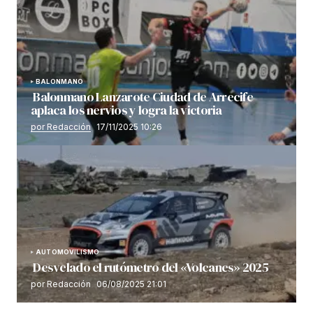
BALONMANO
Balonmano Lanzarote Ciudad de Arrecife
aplaca los nervios y logra la victoria
por Redacción
17/11/2025 10:26
AUTOMOVILISMO
Desvelado el rutómetro del «Volcanes» 2025
por Redacción
06/08/2025 21:01