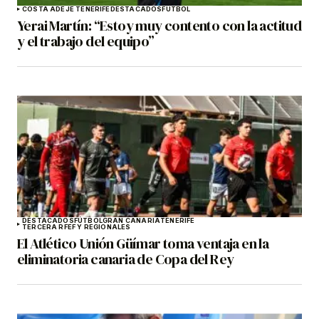
COSTA ADEJE TENERIFE
DESTACADOS
FÚTBOL
Yerai Martín: “Estoy muy contento con la actitud
y el trabajo del equipo”
DESTACADOS
FÚTBOL
GRAN CANARIA
TENERIFE
TERCERA RFEF Y REGIONALES
El Atlético Unión Güímar toma ventaja en la
eliminatoria canaria de Copa del Rey