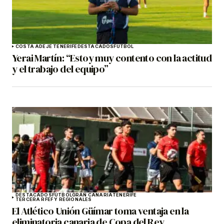
COSTA ADEJE TENERIFE
DESTACADOS
FÚTBOL
Yerai Martín: “Estoy muy contento con la actitud
y el trabajo del equipo”
DESTACADOS
FÚTBOL
GRAN CANARIA
TENERIFE
TERCERA RFEF Y REGIONALES
El Atlético Unión Güímar toma ventaja en la
eliminatoria canaria de Copa del Rey