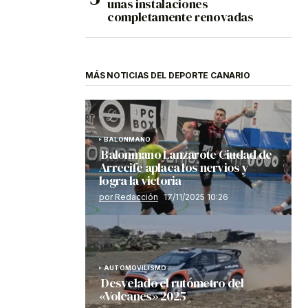
unas instalaciones
completamente renovadas
MÁS NOTICIAS DEL DEPORTE CANARIO
BALONMANO
Balonmano Lanzarote Ciudad de
Arrecife aplaca los nervios y
logra la victoria
por Redacción
17/11/2025 10:26
AUTOMOVILISMO
Desvelado el rutómetro del
«Volcanes» 2025