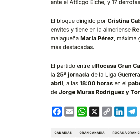
ante el Atticgo Elche, y 17 derrotas
El bloque dirigido por
Cristina Ca
envites y tiene en la almeriense
Re
malagueña
María Pérez
, máxima 
más destacadas.
El partido entre el
Rocasa Gran Ca
la
25ª jornada
de la Liga Guerrer
abril
, a las
18:00 horas
en el
pabe
de
Jorge Muras Rodríguez y To
Facebook
Email
WhatsApp
X
Copy
Lin
Link
CANARIAS
GRAN CANARIA
ROCASA GRAN 