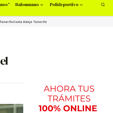
onos
Balonmano
Polideportivo
Tenerife
Costa Adeje Tenerife
el