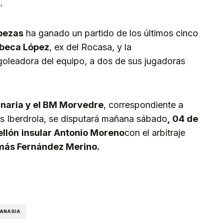
.
bezas
ha ganado un partido de los últimos cinco
beca López
, ex del Rocasa, y la
goleadora del equipo, a dos de sus jugadoras
naria y el BM Morvedre
, correspondiente a
as Iberdrola, se disputará mañana sábado
, 04 de
llón
insular Antonio Moreno
con el arbitraje
más Fernández Merino.
kedIn
Telegram
CANARIA