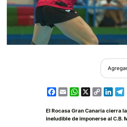
Agrega
Facebook
Email
WhatsApp
X
Copy
Lin
Link
El Rocasa Gran Canaria cierra la
ineludible de imponerse al C.B.