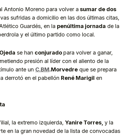
al Antonio Moreno para volver a
sumar de dos
ivas sufridas a domicilio en las dos últimas citas,
 Atlético Guardés, en la
penúltima jornada
de la
berdrola y el último partido como local.
 Ojeda
se han
conjurado
para volver a ganar,
metiendo presión al líder con el aliento de la
tímulo ante un
C.BM
.
Mo
rvedre
que se prepara
ya derrotó en el pabellón
René Marigil
en
sta
ilial, la extremo izquierda,
Yanire Torres,
y la
rte en la gran novedad de la lista de convocadas