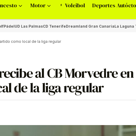
ncesto
Motor
Voleibol
Deportes Autóct
lf
Pádel
UD Las Palmas
CD Tenerife
Dreamland Gran Canaria
La Laguna 
rtido como local de la liga regular
recibe al CB Morvedre en 
l de la liga regular