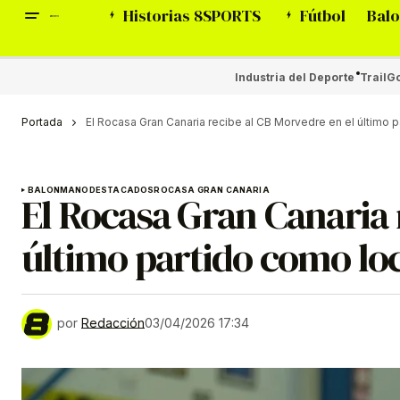
Historias 8SPORTS
Fútbol
Balo
Industria del Deporte
Trail
Go
Portada
El Rocasa Gran Canaria recibe al CB Morvedre en el último pa
BALONMANO
DESTACADOS
ROCASA GRAN CANARIA
El Rocasa Gran Canaria 
último partido como loca
por
Redacción
03/04/2026 17:34