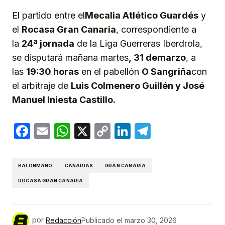
El partido entre el
Mecalia Atlético Guardés
y
el
Rocasa Gran Canaria
, correspondiente a
la
2
4
ª jornada
de la Liga Guerreras Iberdrola,
se disputará mañana martes
,
3
1
de
marzo
, a
las
19
:
30
horas
en el pabellón
O Sangriña
con
el arbitraje de
Luis Colmenero Guillén y José
Manuel Iniesta Castillo
.
Facebook
Email
WhatsApp
X
Copy
LinkedIn
Telegram
Link
BALONMANO
CANARIAS
GRAN CANARIA
ROCASA GRAN CANARIA
por
Redacción
Publicado el
marzo 30, 2026