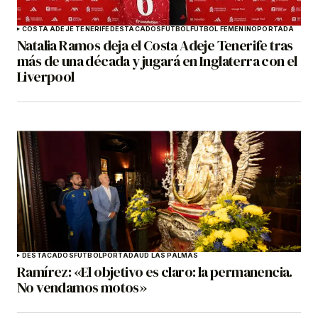
COSTA ADEJE TENERIFE
DESTACADOS
FÚTBOL
FÚTBOL FEMENINO
PORTADA
Natalia Ramos deja el Costa Adeje Tenerife tras
más de una década y jugará en Inglaterra con el
Liverpool
DESTACADOS
FÚTBOL
PORTADA
UD LAS PALMAS
Ramírez: «El objetivo es claro: la permanencia.
No vendamos motos»