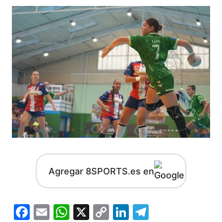
Agregar 8SPORTS.es en
Facebook
Email
WhatsApp
X
Copy
LinkedIn
Telegram