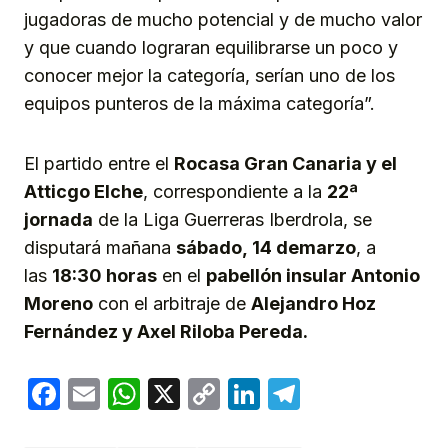
jugadoras de mucho potencial y de mucho valor
y que cuando lograran equilibrarse un poco y
conocer mejor la categoría, serían uno de los
equipos punteros de la máxima categoría”.
El partido entre el
Rocasa Gran Canaria
y el
Atticgo Elche
, correspondiente a la
2
2
ª
jornada
de la Liga Guerreras Iberdrola, se
disputará mañana
sábado,
14
de
marzo
, a
las
1
8
:
30
horas
en el
pabellón
insular Antonio
Moreno
con el arbitraje de
Alejandro
Hoz
Fernández y Axel Riloba Pereda.
Facebook
Email
WhatsApp
X
Copy
LinkedIn
Telegram
Link