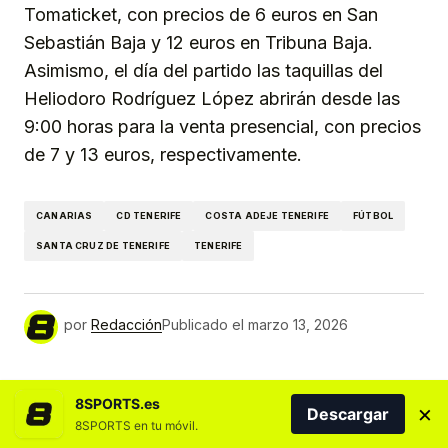
Tomaticket, con precios de 6 euros en San
Sebastián Baja y 12 euros en Tribuna Baja.
Asimismo, el día del partido las taquillas del
Heliodoro Rodríguez López abrirán desde las
9:00 horas para la venta presencial, con precios
de 7 y 13 euros, respectivamente.
CANARIAS
CD TENERIFE
COSTA ADEJE TENERIFE
FÚTBOL
SANTA CRUZ DE TENERIFE
TENERIFE
por
Redacción
Publicado el
marzo 13, 2026
MÁS NOTICIAS DEL DEPORTE CANARIO
8SPORTS.es
×
Descargar
8SPORTS en tu móvil.