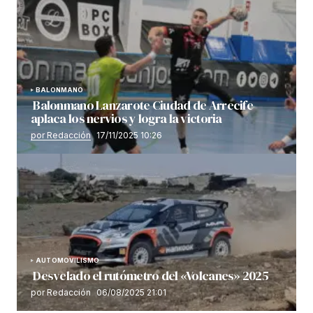
BALONMANO
Balonmano Lanzarote Ciudad de Arrecife
aplaca los nervios y logra la victoria
por Redacción
17/11/2025 10:26
AUTOMOVILISMO
Desvelado el rutómetro del «Volcanes» 2025
por Redacción
06/08/2025 21:01