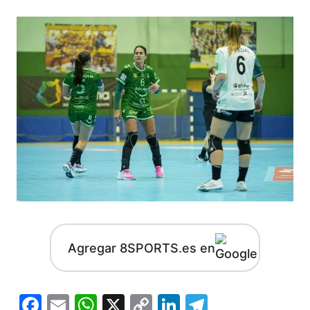
Agregar 8SPORTS.es en
Facebook
Email
WhatsApp
X
Copy
LinkedIn
Telegram