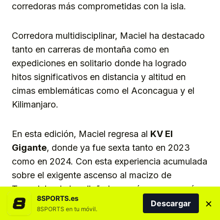
corredoras más comprometidas con la isla.
Corredora multidisciplinar, Maciel ha destacado
tanto en carreras de montaña como en
expediciones en solitario donde ha logrado
hitos significativos en distancia y altitud en
cimas emblemáticas como el Aconcagua y el
Kilimanjaro.
En esta edición, Maciel regresa al
KV El
Gigante
, donde ya fue sexta tanto en 2023
como en 2024. Con esta experiencia acumulada
sobre el exigente ascenso al macizo de
Tamadaba, la brasileña buscará acercarse aún
8SPORTS.es
×
más al podio o incluso aspirar a la victoria en
Descargar
8SPORTS en tu móvil.
una de las pruebas de kilómetro vertical más