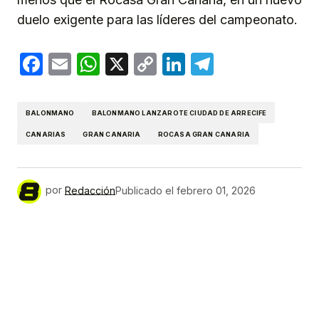
duelo exigente para las líderes del campeonato.
Facebook
Email
WhatsApp
X
Copy
LinkedIn
Telegram
Link
BALONMANO
BALONMANO LANZAROTE CIUDAD DE ARRECIFE
CANARIAS
GRAN CANARIA
ROCASA GRAN CANARIA
por
Redacción
Publicado el
febrero 01, 2026