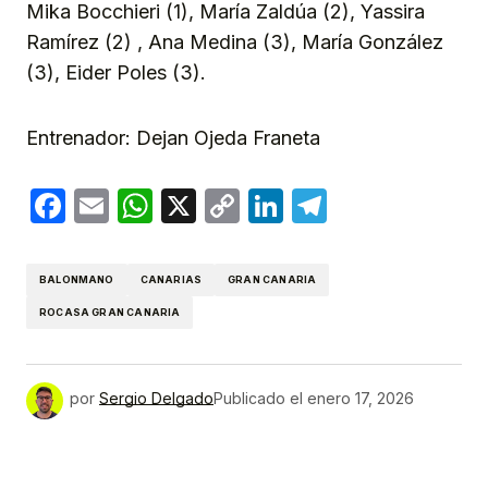
Mika Bocchieri (1), María Zaldúa (2), Yassira
Ramírez (2) , Ana Medina (3), María González
(3), Eider Poles (3).
Entrenador: Dejan Ojeda Franeta
Facebook
Email
WhatsApp
X
Copy
LinkedIn
Telegram
Link
BALONMANO
CANARIAS
GRAN CANARIA
ROCASA GRAN CANARIA
por
Sergio Delgado
Publicado el
enero 17, 2026