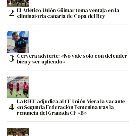
El Atlético Unión Güímar toma ventaja en la
eliminatoria canaria de Copa del Rey
Cervera advierte: «No vale solo con defender
bien y ser aplicado»
La RFEF adjudica al CF Unión Viera la vacante
en Segunda Federación Femenina tras la
renuncia del Granada CF «B»