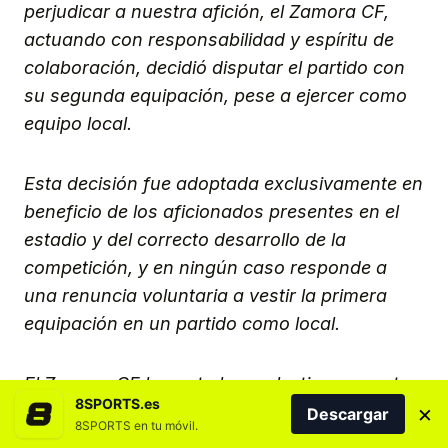
perjudicar a nuestra afición, el Zamora CF,
actuando con responsabilidad y espíritu de
colaboración, decidió disputar el partido con
su segunda equipación, pese a ejercer como
equipo local.
Esta decisión fue adoptada exclusivamente en
beneficio de los aficionados presentes en el
estadio y del correcto desarrollo de la
competición, y en ningún caso responde a
una renuncia voluntaria a vestir la primera
equipación en un partido como local.
El Zamora CF lamenta las molestias que esta
8SPORTS.es
×
circunstancia ajena a su voluntad haya
Descargar
8SPORTS en tu móvil.
podido generar y agradece la comprensión de