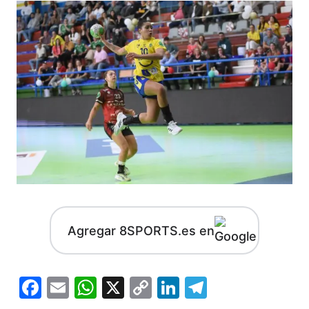
Agregar 8SPORTS.es en
Facebook
Email
WhatsApp
X
Copy
LinkedIn
Telegram