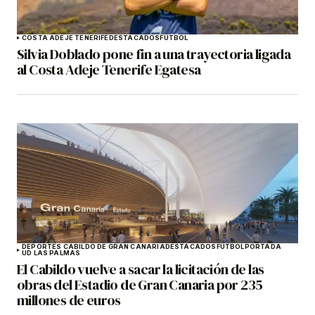
COSTA ADEJE TENERIFE
DESTACADOS
FÚTBOL
Silvia Doblado pone fin a una trayectoria ligada
al Costa Adeje Tenerife Egatesa
DEPORTES CABILDO DE GRAN CANARIA
DESTACADOS
FÚTBOL
PORTADA
UD LAS PALMAS
El Cabildo vuelve a sacar la licitación de las
obras del Estadio de Gran Canaria por 235
millones de euros