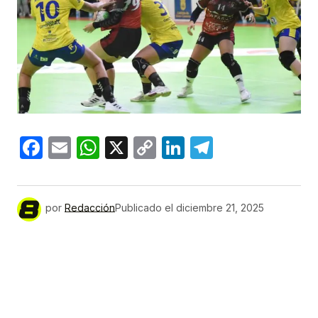
Facebook
Email
WhatsApp
X
Copy
LinkedIn
Telegram
Link
por
Redacción
Publicado el
diciembre 21, 2025