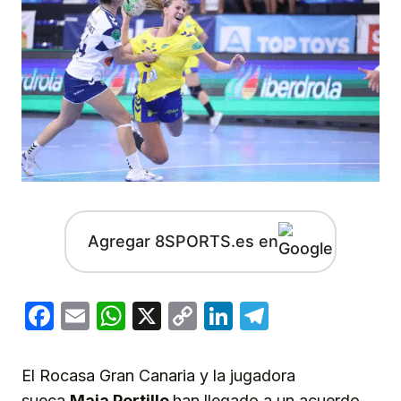
Agregar 8SPORTS.es en
Facebook
Email
WhatsApp
X
Copy
LinkedIn
Telegram
Link
El Rocasa Gran Canaria y la jugadora
sueca
Maja Portillo
han llegado a un acuerdo