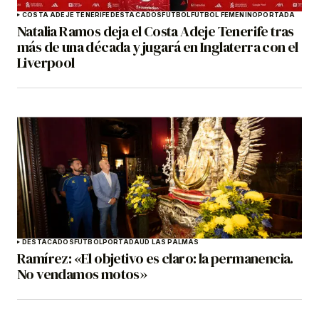
COSTA ADEJE TENERIFE
DESTACADOS
FÚTBOL
FÚTBOL FEMENINO
PORTADA
Natalia Ramos deja el Costa Adeje Tenerife tras
más de una década y jugará en Inglaterra con el
Liverpool
DESTACADOS
FÚTBOL
PORTADA
UD LAS PALMAS
Ramírez: «El objetivo es claro: la permanencia.
No vendamos motos»