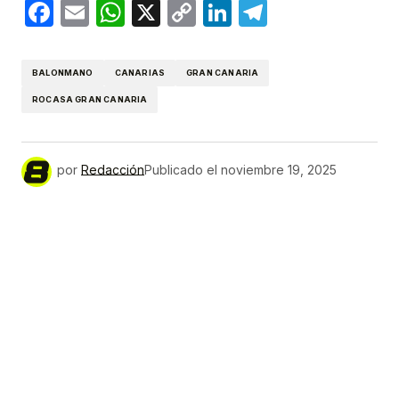
Facebook
Email
WhatsApp
X
Copy
LinkedIn
Telegram
Link
BALONMANO
CANARIAS
GRAN CANARIA
ROCASA GRAN CANARIA
por
Redacción
Publicado el
noviembre 19, 2025