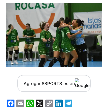
Agregar 8SPORTS.es en
Facebook
Email
WhatsApp
X
Copy
LinkedIn
Telegram