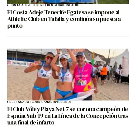
COSTA ADEJE TENERIFE
DESTACADOS
FÚTBOL
El Costa Adeje Tenerife Egatesa se impone al
Athletic Club en Tafalla y continúa su puesta a
punto
DESTACADOS
GRAN CANARIA
VOLEIBOL
El Club Vóley Playa Net 7 se corona campeón de
España Sub-19 en La Línea de la Concepción tras
una final de infarto