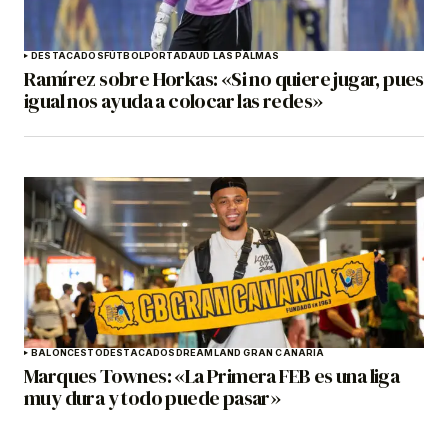
DESTACADOS
FÚTBOL
PORTADA
UD LAS PALMAS
Ramírez sobre Horkas: «Si no quiere jugar, pues
igual nos ayuda a colocar las redes»
BALONCESTO
DESTACADOS
DREAMLAND GRAN CANARIA
Marques Townes: «La Primera FEB es una liga
muy dura y todo puede pasar»