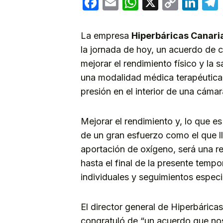
Facebook
Email
WhatsApp
X
Copy
Lin
Link
La empresa
Hiperbáricas Canari
la jornada de hoy, un acuerdo de c
mejorar el rendimiento físico y la 
una modalidad médica terapéutica 
presión en el interior de una cámar
Mejorar el rendimiento y, lo que e
de un gran esfuerzo como el que lle
aportación de oxígeno, será una r
hasta el final de la presente temp
individuales y seguimientos especi
El director general de Hiperbáric
congratuló de “un acuerdo que nos 