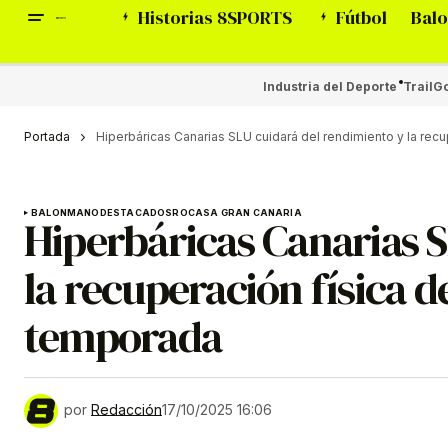
Historias 8SPORTS
Fútbol
Balo
Industria del Deporte
Trail
Go
Portada
Hiperbáricas Canarias SLU cuidará del rendimiento y la rec
BALONMANO
DESTACADOS
ROCASA GRAN CANARIA
Hiperbáricas Canarias S
la recuperación física d
temporada
por
Redacción
17/10/2025 16:06