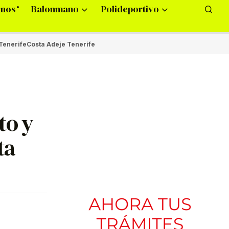
onos
Balonmano
Polideportivo
Tenerife
Costa Adeje Tenerife
to y
ta