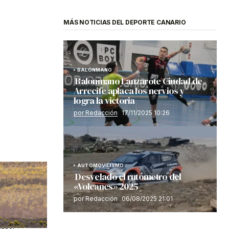
MÁS NOTICIAS DEL DEPORTE CANARIO
BALONMANO
Balonmano Lanzarote Ciudad de
Arrecife aplaca los nervios y
logra la victoria
por Redacción
17/11/2025 10:26
AUTOMOVILISMO
Desvelado el rutómetro del
«Volcanes» 2025
por Redacción
06/08/2025 21:01