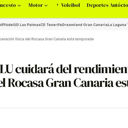
ncesto
Motor
Voleibol
Deportes Autóct
lf
Pádel
UD Las Palmas
CD Tenerife
Dreamland Gran Canaria
La Laguna 
uperación física del Rocasa Gran Canaria esta temporada
LU cuidará del rendimien
el Rocasa Gran Canaria es