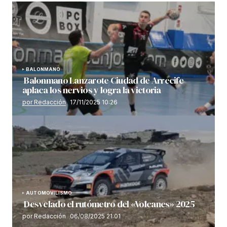
BALONMANO
Balonmano Lanzarote Ciudad de Arrecife
aplaca los nervios y logra la victoria
por Redacción
17/11/2025 10:26
AUTOMOVILISMO
Desvelado el rutómetro del «Volcanes» 2025
por Redacción
06/08/2025 21:01