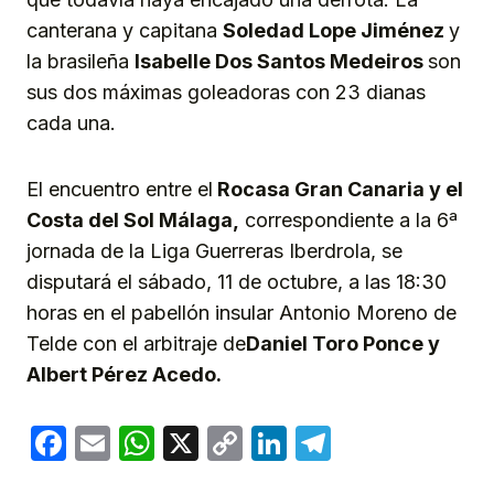
canterana y capitana
Soledad Lope Jiménez
y
la brasileña
Isabelle Dos Santos Medeiros
son
sus dos máximas goleadoras con 23 dianas
cada una.
El encuentro entre el
Rocasa Gran Canaria
y el
Costa del Sol Málaga,
correspondiente a la 6ª
jornada de la Liga Guerreras Iberdrola, se
disputará el sábado, 11 de octubre, a las 18:30
horas en el pabellón insular Antonio Moreno de
Telde con el arbitraje de
Daniel Toro Ponce y
Albert Pérez Acedo
.
Facebook
Email
WhatsApp
X
Copy
LinkedIn
Telegram
Link