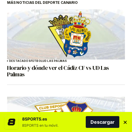
MÁS NOTICIAS DEL DEPORTE CANARIO
DESTACADOS
FÚTBOL
UD LAS PALMAS
Horario y dónde ver el Cádiz CF vs UD Las
Palmas
8SPORTS.es
×
Descargar
8SPORTS en tu móvil.