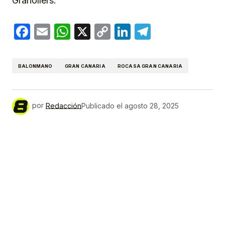
Granollers.
Facebook
Email
WhatsApp
X
Copy
LinkedIn
Telegram
Link
BALONMANO
GRAN CANARIA
ROCASA GRAN CANARIA
por
Redacción
Publicado el
agosto 28, 2025