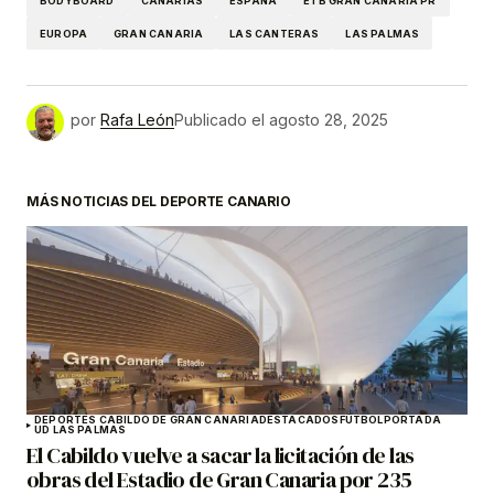
BODYBOARD
CANARIAS
ESPAÑA
ETB GRAN CANARIA PR
EUROPA
GRAN CANARIA
LAS CANTERAS
LAS PALMAS
por
Rafa León
Publicado el
agosto 28, 2025
MÁS NOTICIAS DEL DEPORTE CANARIO
DEPORTES CABILDO DE GRAN CANARIA
DESTACADOS
FÚTBOL
PORTADA
UD LAS PALMAS
El Cabildo vuelve a sacar la licitación de las
obras del Estadio de Gran Canaria por 235