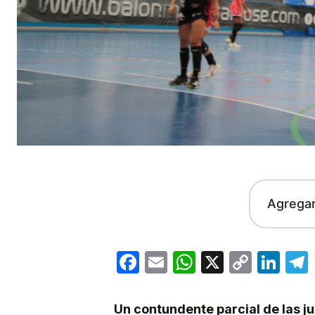
Agrega
Facebook
Email
WhatsApp
X
Copy
Lin
Link
Un contundente parcial de las j