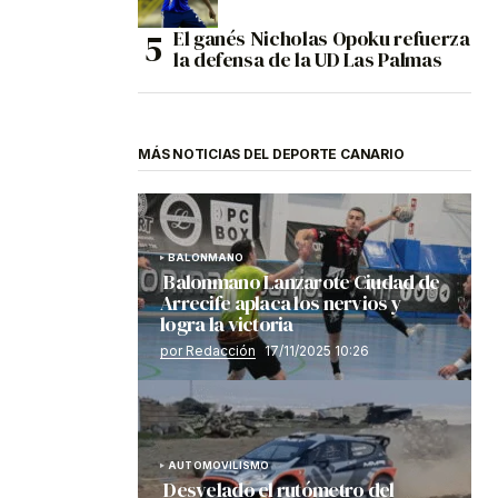
El ganés Nicholas Opoku refuerza
la defensa de la UD Las Palmas
MÁS NOTICIAS DEL DEPORTE CANARIO
BALONMANO
Balonmano Lanzarote Ciudad de
Arrecife aplaca los nervios y
logra la victoria
por Redacción
17/11/2025 10:26
AUTOMOVILISMO
Desvelado el rutómetro del