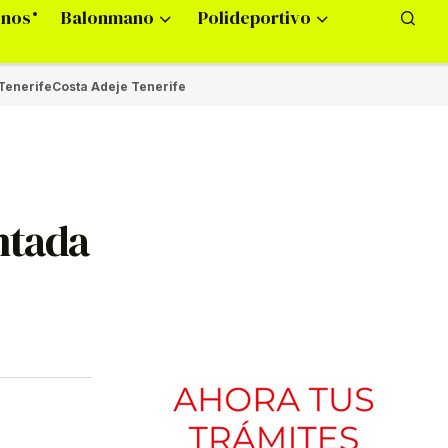
onos
Balonmano
Polideportivo
Tenerife
Costa Adeje Tenerife
ntada