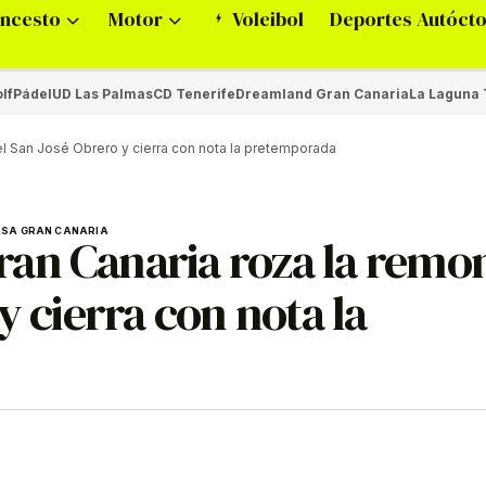
ncesto
Motor
Voleibol
Deportes Autóct
lf
Pádel
UD Las Palmas
CD Tenerife
Dreamland Gran Canaria
La Laguna 
l San José Obrero y cierra con nota la pretemporada
SA GRAN CANARIA
an Canaria roza la remo
y cierra con nota la