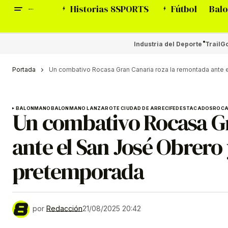
Historias 8SPORTS
Fútbol
Balo
Industria del Deporte
Trail
Go
Portada
Un combativo Rocasa Gran Canaria roza la remontada ante e
BALONMANO
BALONMANO LANZAROTE CIUDAD DE ARRECIFE
DESTACADOS
ROCA
Un combativo Rocasa Gr
ante el San José Obrero 
pretemporada
por
Redacción
21/08/2025 20:42