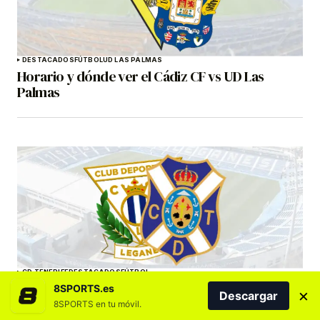
DESTACADOS
FÚTBOL
UD LAS PALMAS
Horario y dónde ver el Cádiz CF vs UD Las
Palmas
CD TENERIFE
DESTACADOS
FÚTBOL
El Tenerife cierra la pretemporada ante el
8SPORTS.es
×
Descargar
Leganés
8SPORTS en tu móvil.