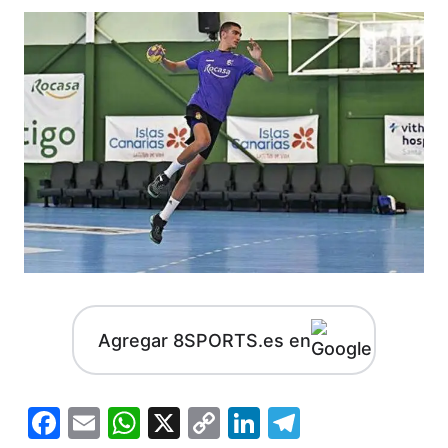
Agregar 8SPORTS.es en
Facebook
Email
WhatsApp
X
Copy
LinkedIn
Telegram