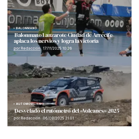
BALONMANO
Balonmano Lanzarote Ciudad de Arrecife
aplaca los nervios y logra la victoria
por Redacción
17/11/2025 10:26
AUTOMOVILISMO
Desvelado el rutómetro del «Volcanes» 2025
por Redacción
06/08/2025 21:01