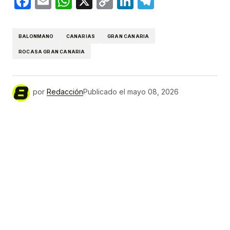
Facebook
Email
WhatsApp
X
Copy
LinkedIn
Telegram
Link
BALONMANO
CANARIAS
GRAN CANARIA
ROCASA GRAN CANARIA
por
Redacción
Publicado el
mayo 08, 2026