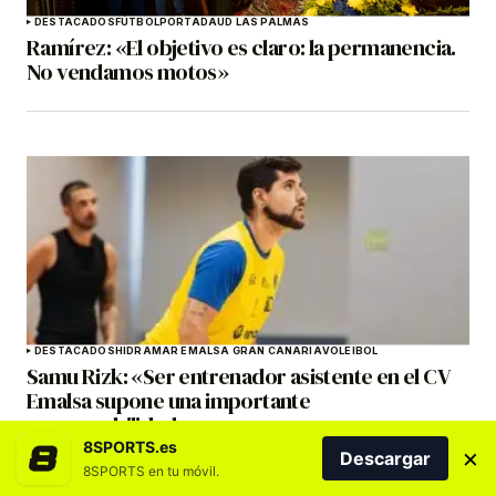
DESTACADOS
FÚTBOL
PORTADA
UD LAS PALMAS
Ramírez: «El objetivo es claro: la permanencia.
No vendamos motos»
DESTACADOS
HIDRAMAR EMALSA GRAN CANARIA
VOLEIBOL
Samu Rizk: «Ser entrenador asistente en el CV
Emalsa supone una importante
responsabilidad»
8SPORTS.es
×
Descargar
8SPORTS en tu móvil.