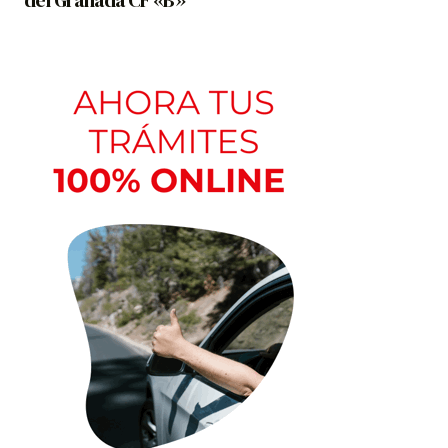
del Granada CF «B»