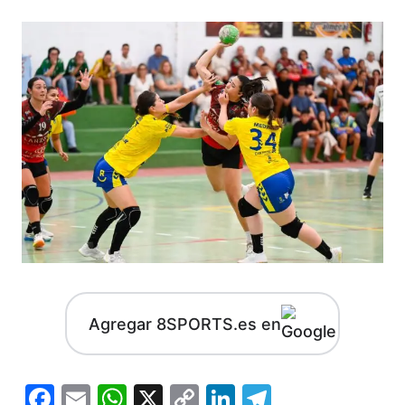
Agregar 8SPORTS.es en
Facebook
Email
WhatsApp
X
Copy
LinkedIn
Telegram