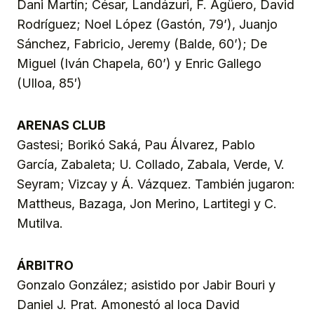
Dani Martín; César, Landázuri, F. Agüero, David
Rodríguez; Noel López (Gastón, 79’), Juanjo
Sánchez, Fabricio, Jeremy (Balde, 60’); De
Miguel (Iván Chapela, 60’) y Enric Gallego
(Ulloa, 85′)
ARENAS CLUB
Gastesi; Borikó Saká, Pau Álvarez, Pablo
García, Zabaleta; U. Collado, Zabala, Verde, V.
Seyram; Vizcay y Á. Vázquez. También jugaron:
Mattheus, Bazaga, Jon Merino, Lartitegi y C.
Mutilva.
ÁRBITRO
Gonzalo González; asistido por Jabir Bouri y
Daniel J. Prat. Amonestó al loca David