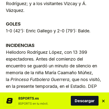
Rodríguez; y a los visitantes Vizcay y Á.
Vázquez.
GOLES
1-0 (42’): Enric Gallego y 2-0 (79’): Balde.
INCIDENCIAS
Heliodoro Rodríguez López, con 13 399
espectadores. Antes del comienzo del
encuentro se guardó un minuto de silencio en
memoria de la niña María Caamaño Múñez,
la
Princesa Futbolera Guerrera
, que nos visitó,
en la presente temporada, en el Estadio. DEP
8SPORTS.es
×
Descargar
CANARIAS
CD TENERIFE
FÚTBOL
SANTA CRUZ DE TENERIFE
8SPORTS en tu móvil.
TENERIFE