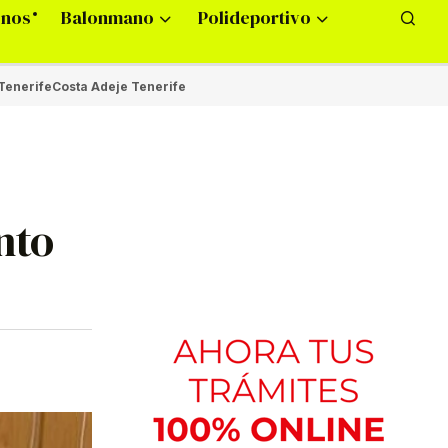
onos
Balonmano
Polideportivo
Tenerife
Costa Adeje Tenerife
nto