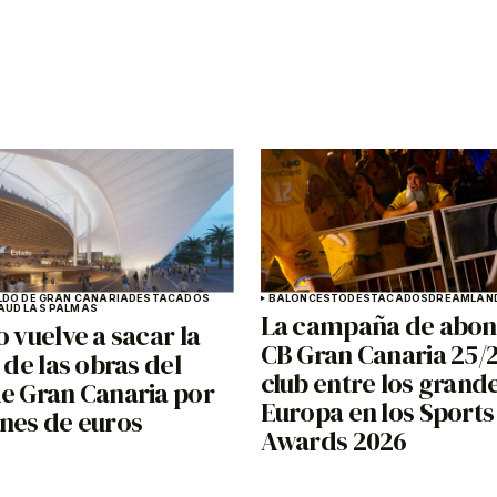
LDO DE GRAN CANARIA
DESTACADOS
BALONCESTO
DESTACADOS
DREAMLAND
A
UD LAS PALMAS
La campaña de abon
o vuelve a sacar la
CB Gran Canaria 25/26
n de las obras del
club entre los grand
de Gran Canaria por
Europa en los Sports
ones de euros
Awards 2026