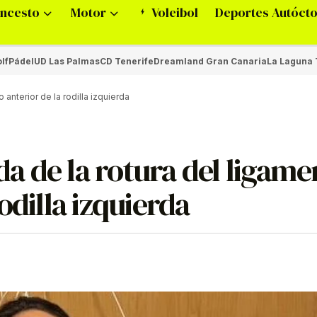
ncesto
Motor
Voleibol
Deportes Autóct
lf
Pádel
UD Las Palmas
CD Tenerife
Dreamland Gran Canaria
La Laguna 
anterior de la rodilla izquierda
a de la rotura del ligame
odilla izquierda