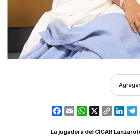
Agrega
Facebook
Email
WhatsApp
X
Copy
Lin
Link
La jugadora del CICAR Lanzarote