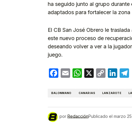
ha seguido junto al grupo durante 
adaptados para fortalecer la zona
El CB San José Obrero le traslada
este nuevo proceso de recuperación
deseando volver a ver a la jugado
juego.
Facebook
Email
WhatsApp
X
Copy
Lin
Link
BALONMANO
CANARIAS
LANZAROTE
L
por
Redacción
Publicado el
marzo 25