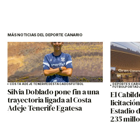
MÁS NOTICIAS DEL DEPORTE CANARIO
COSTA ADEJE TENERIFE
DESTACADOS
FÚTBOL
DEPORTES CABI
FÚTBOL
PORTAD
Silvia Doblado pone fin a una
El Cabild
trayectoria ligada al Costa
licitació
Adeje Tenerife Egatesa
Estadio 
235 mill