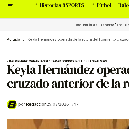
Historias 8SPORTS
Fútbol
Balo
Industria del Deporte
Trail
Go
Portada
Keyla Hernández operada de la rotura del ligamento cruzado 
BALONMANO
CANARIAS
DESTACADOS
PROVINCIA DE LAS PALMAS
Keyla Hernández operad
cruzado anterior de la r
por
Redacción
25/03/2026 17:17