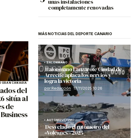
unas instalaciones
completamente renovadas
MÁS NOTICIAS DEL DEPORTE CANARIO
BALONMANO
Balonmano Lanzarote Ciudad de
Arrecife aplaca los nervios y
logra la victoria
 GRAN CANARIA
ados del
por Redacción
17/11/2025 10:26
 sitúa al
es de
 Business
AUTOMOVILISMO
Desvelado el rutómetro del
«Volcanes» 2025