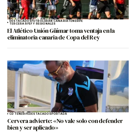
DESTACADOS
FÚTBOL
GRAN CANARIA
TENERIFE
TERCERA RFEF Y REGIONALES
El Atlético Unión Güímar toma ventaja en la
eliminatoria canaria de Copa del Rey
CD TENERIFE
DESTACADOS
PORTADA
Cervera advierte: «No vale solo con defender
bien y ser aplicado»