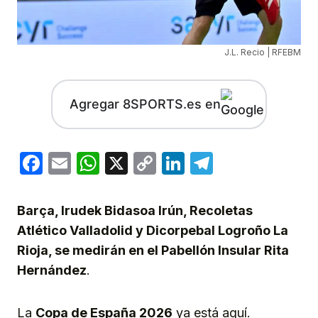
J.L. Recio | RFEBM
Agregar 8SPORTS.es en
Facebook
Email
WhatsApp
X
Copy
LinkedIn
Telegram
Link
Barça, Irudek Bidasoa Irún, Recoletas
Atlético Valladolid y Dicorpebal Logroño La
Rioja, se medirán en el Pabellón Insular Rita
Hernández
.
La
Copa de España 2026
ya está aquí.