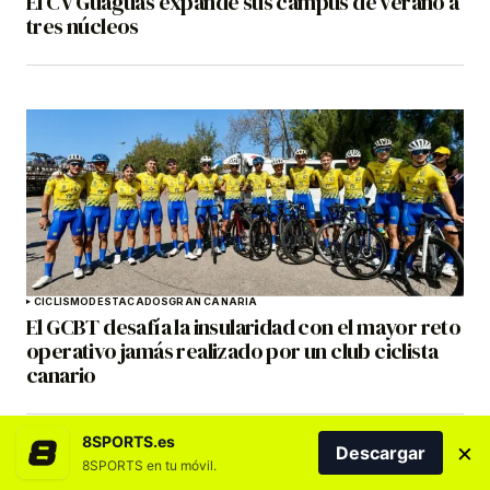
El CV Guaguas expande sus campus de verano a
tres núcleos
CICLISMO
DESTACADOS
GRAN CANARIA
El GCBT desafía la insularidad con el mayor reto
operativo jamás realizado por un club ciclista
canario
8SPORTS.es
×
Descargar
8SPORTS en tu móvil.