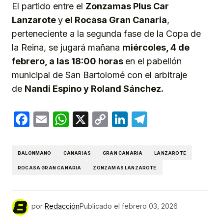
El partido entre el
Zonzamas Plus Car
Lanzarote
y
el Rocasa Gran Canaria
,
perteneciente a la segunda fase de la Copa de
la Reina, se jugará mañana
miércoles, 4 de
febrero, a las 18:00 horas
en el pabellón
municipal de San Bartolomé con el arbitraje
de
Nandi Espino y Roland Sánchez.
Facebook
Email
WhatsApp
X
Copy
LinkedIn
Telegram
Link
BALONMANO
CANARIAS
GRAN CANARIA
LANZAROTE
ROCASA GRAN CANARIA
ZONZAMAS LANZAROTE
por
Redacción
Publicado el
febrero 03, 2026