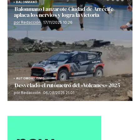
BALONMANO
Balonmano Lanzarote Ciudad de Arrecife
aplaca los nervios y logra la victoria
por Redacción
17/11/2025 10:26
AUTOMOVILISMO
Desvelado el rutómetro del «Volcanes» 2025
por Redacción
06/08/2025 21:01