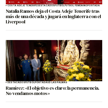
COSTA ADEJE TENERIFE
DESTACADOS
FÚTBOL
FÚTBOL FEMENINO
PORTADA
Natalia Ramos deja el Costa Adeje Tenerife tras
más de una década y jugará en Inglaterra con el
Liverpool
DESTACADOS
FÚTBOL
PORTADA
UD LAS PALMAS
Ramírez: «El objetivo es claro: la permanencia.
No vendamos motos»