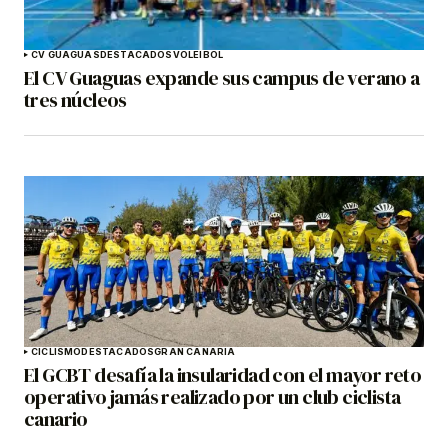
CV GUAGUAS
DESTACADOS
VOLEIBOL
El CV Guaguas expande sus campus de verano a
tres núcleos
CICLISMO
DESTACADOS
GRAN CANARIA
El GCBT desafía la insularidad con el mayor reto
operativo jamás realizado por un club ciclista
canario