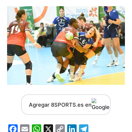
Agregar 8SPORTS.es en
Facebook
Email
WhatsApp
X
Copy
LinkedIn
Telegram