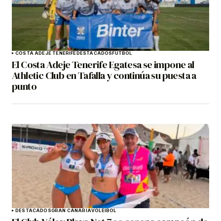
COSTA ADEJE TENERIFE
DESTACADOS
FÚTBOL
El Costa Adeje Tenerife Egatesa se impone al
Athletic Club en Tafalla y continúa su puesta a
punto
DESTACADOS
GRAN CANARIA
VOLEIBOL