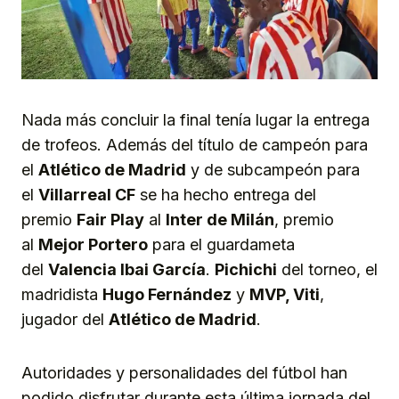
Nada más concluir la final tenía lugar la entrega
de trofeos. Además del título de campeón para
el
Atlético de Madrid
y de subcampeón para
el
Villarreal CF
se ha hecho entrega del
premio
Fair Play
al
Inter de Milán
, premio
al
Mejor Portero
para el guardameta
del
Valencia Ibai García
.
Pichichi
del torneo, el
madridista
Hugo Fernández
y
MVP, Viti
,
jugador del
Atlético de Madrid
.
Autoridades y personalidades del fútbol han
podido disfrutar durante esta última jornada del