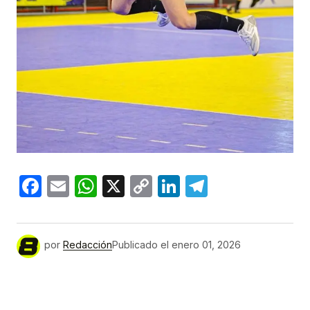
Facebook
Email
WhatsApp
X
Copy
LinkedIn
Telegram
Link
por
Redacción
Publicado el
enero 01, 2026