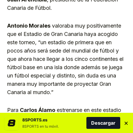
Canaria de Fútbol.
Antonio Morales
valoraba muy positivamente
que el Estadio de Gran Canaria haya acogido
este torneo, “un estadio de primera que en
pocos años será sede del mundial de fútbol y
que ahora hace llegar a los cinco continentes el
fútbol base en una isla donde además se juega
un fútbol especial y distinto, sin duda es una
manera muy importante de proyectar Gran
Canaria al mundo.”
Para
Carlos Álamo
estrenarse en este estadio
“era importante para mostrar al mundo los
8SPORTS.es
×
Descargar
atributos que tiene nuestra isla como destino
8SPORTS en tu móvil.