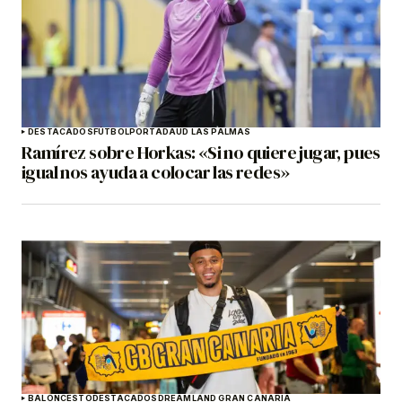
DESTACADOS
FÚTBOL
PORTADA
UD LAS PALMAS
Ramírez sobre Horkas: «Si no quiere jugar, pues
igual nos ayuda a colocar las redes»
BALONCESTO
DESTACADOS
DREAMLAND GRAN CANARIA