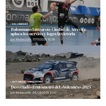
BALONMANO
Balonmano Lanzarote Ciudad de Arrecife
aplaca los nervios y logra la victoria
por Redacción
17/11/2025 10:26
AUTOMOVILISMO
Desvelado el rutómetro del «Volcanes» 2025
por Redacción
06/08/2025 21:01