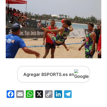
Agregar 8SPORTS.es en
Facebook
Email
WhatsApp
X
Copy
LinkedIn
Telegram
Link