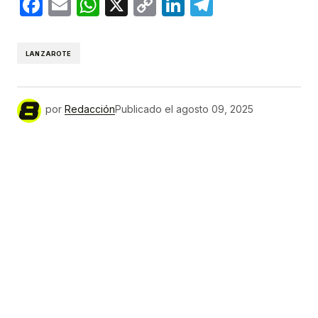
Facebook
Email
WhatsApp
X
Copy
LinkedIn
Telegram
Link
LANZAROTE
por
Redacción
Publicado el
agosto 09, 2025