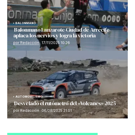
BALONMANO
Balonmano Lanzarote Ciudad de Arrecife
aplaca los nervios y logra la victoria
por Redacción
17/11/2025 10:26
AUTOMOVILISMO
Desvelado el rutómetro del «Volcanes» 2025
por Redacción
06/08/2025 21:01