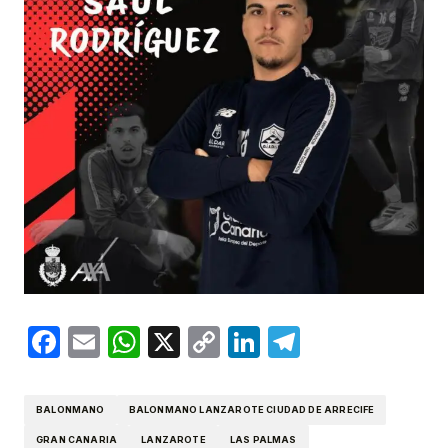
Facebook
Email
WhatsApp
X
Copy
LinkedIn
Telegram
Link
BALONMANO
BALONMANO LANZAROTE CIUDAD DE ARRECIFE
GRAN CANARIA
LANZAROTE
LAS PALMAS