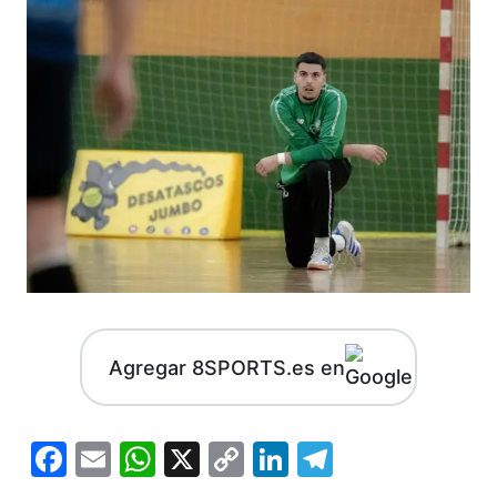
Agregar 8SPORTS.es en
Facebook
Email
WhatsApp
X
Copy
LinkedIn
Telegram
Link