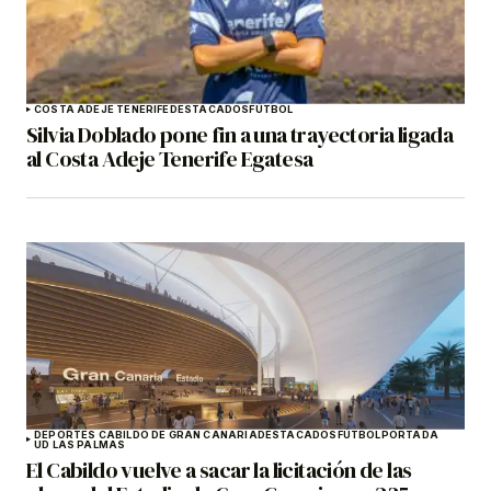
COSTA ADEJE TENERIFE
DESTACADOS
FÚTBOL
Silvia Doblado pone fin a una trayectoria ligada
al Costa Adeje Tenerife Egatesa
DEPORTES CABILDO DE GRAN CANARIA
DESTACADOS
FÚTBOL
PORTADA
UD LAS PALMAS
El Cabildo vuelve a sacar la licitación de las