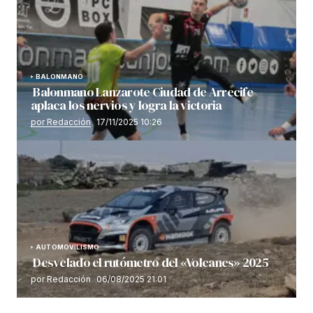
BALONMANO
Balonmano Lanzarote Ciudad de Arrecife
aplaca los nervios y logra la victoria
por Redacción
17/11/2025 10:26
AUTOMOVILISMO
Desvelado el rutómetro del «Volcanes» 2025
por Redacción
06/08/2025 21:01