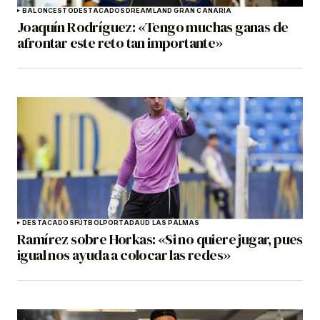
BALONCESTO
DESTACADOS
DREAMLAND GRAN CANARIA
Joaquín Rodríguez: «Tengo muchas ganas de
afrontar este reto tan importante»
DESTACADOS
FÚTBOL
PORTADA
UD LAS PALMAS
Ramírez sobre Horkas: «Si no quiere jugar, pues
igual nos ayuda a colocar las redes»