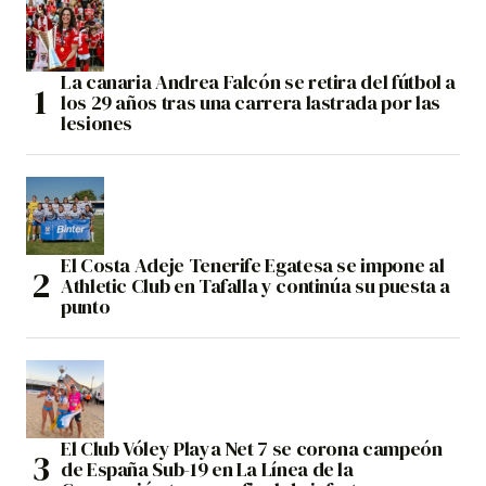
La canaria Andrea Falcón se retira del fútbol a
los 29 años tras una carrera lastrada por las
lesiones
El Costa Adeje Tenerife Egatesa se impone al
Athletic Club en Tafalla y continúa su puesta a
punto
El Club Vóley Playa Net 7 se corona campeón
de España Sub-19 en La Línea de la