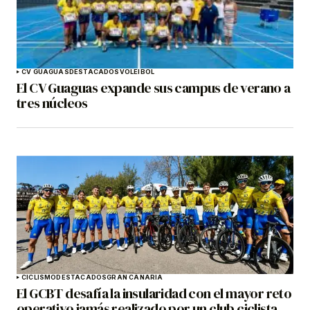
CV GUAGUAS
DESTACADOS
VOLEIBOL
El CV Guaguas expande sus campus de verano a
tres núcleos
CICLISMO
DESTACADOS
GRAN CANARIA
El GCBT desafía la insularidad con el mayor reto
operativo jamás realizado por un club ciclista