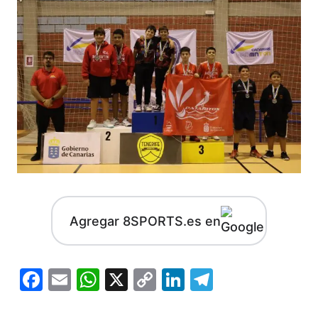
Agregar 8SPORTS.es en
Facebook
Email
WhatsApp
X
Copy
LinkedIn
Telegram
Link