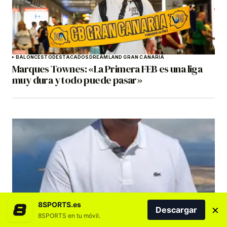
BALONCESTO
DESTACADOS
DREAMLAND GRAN CANARIA
Marques Townes: «La Primera FEB es una liga
muy dura y todo puede pasar»
8SPORTS.es
×
DESTACADOS
LANZAROTE
TRAIL
Descargar
8SPORTS en tu móvil.
Ismael Cruz: «Unique Trail Lanzarote by Joma