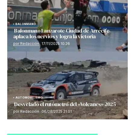
BALONMANO
Balonmano Lanzarote Ciudad de Arrecife
aplaca los nervios y logra la victoria
por Redacción
17/11/2025 10:26
AUTOMOVILISMO
Desvelado el rutómetro del «Volcanes» 2025
por Redacción
06/08/2025 21:01