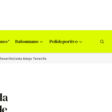
onos
Balonmano
Polideportivo
Tenerife
Costa Adeje Tenerife
la
de