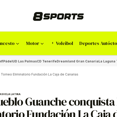
ncesto
Motor
Voleibol
Deportes Autóct
lf
Pádel
UD Las Palmas
CD Tenerife
Dreamland Gran Canaria
La Laguna 
l Torneo Eliminatorio Fundación La Caja de Canarias
AS
VELA LATINA
ueblo Guanche conquista 
atorio Fundación La Caja 