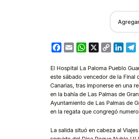
Agrega
Facebook
Email
WhatsApp
X
Copy
Lin
Link
El Hospital La Paloma Pueblo Gua
este sábado vencedor de la Final 
Canarias, tras imponerse en una re
en la bahía de Las Palmas de Gran
Ayuntamiento de Las Palmas de G
en la regata que congregó numeroso
La salida situó en cabeza al Viajes
seguido del Disa Roque Nublo UL