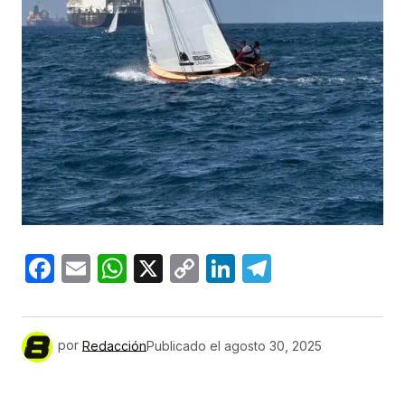
Facebook
Email
WhatsApp
X
Copy
LinkedIn
Telegram
Link
por
Redacción
Publicado el
agosto 30, 2025