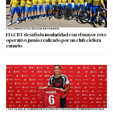
CICLISMO
DESTACADOS
GRAN CANARIA
El GCBT desafía la insularidad con el mayor reto
operativo jamás realizado por un club ciclista
canario
COSTA ADEJE TENERIFE
DESTACADOS
FÚTBOL
FÚTBOL FEMENINO
PORTADA