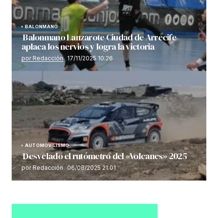
BALONMANO
Balonmano Lanzarote Ciudad de Arrecife
aplaca los nervios y logra la victoria
por Redacción
17/11/2025 10:26
AUTOMOVILISMO
Desvelado el rutómetro del «Volcanes» 2025
por Redacción
06/08/2025 21:01