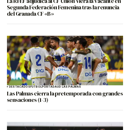
La RFEF adjudica al CF Unión Viera la vacante en
Segunda Federación Femenina tras la renuncia
del Granada CF «B»
DESTACADOS
FÚTBOL
PORTADA
UD LAS PALMAS
Las Palmas cierra la pretemporada con grandes
sensaciones (1-3)