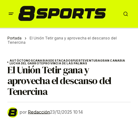
Portada
El Unión Tetir gana y aprovecha el descanso del
Tenercina
AUTÓCTONOS
CANARIAS
DESTACADOS
FUERTEVENTURA
GRAN CANARIA
LUCHA DEL GARROTE
PROVINCIA DE LAS PALMAS
El Unión Tetir gana y
aprovecha el descanso del
Tenercina
por
Redacción
23/12/2025 10:14