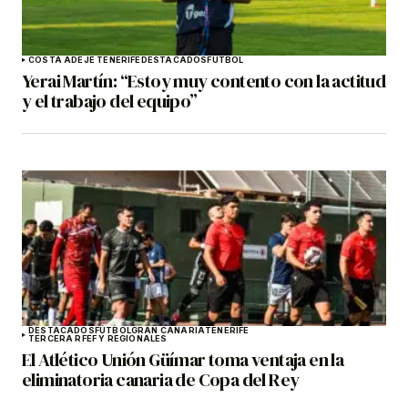
COSTA ADEJE TENERIFE
DESTACADOS
FÚTBOL
Yerai Martín: “Estoy muy contento con la actitud
y el trabajo del equipo”
DESTACADOS
FÚTBOL
GRAN CANARIA
TENERIFE
TERCERA RFEF Y REGIONALES
El Atlético Unión Güímar toma ventaja en la
eliminatoria canaria de Copa del Rey