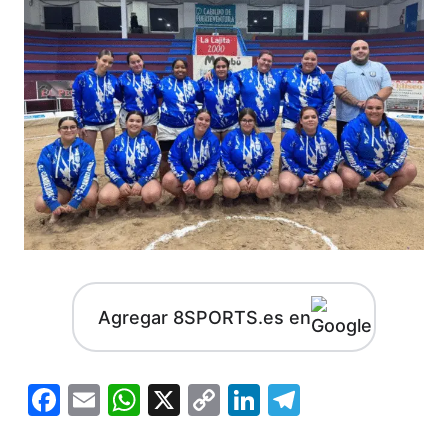
Agregar 8SPORTS.es en
Facebook
Email
WhatsApp
X
Copy
LinkedIn
Telegram
Link