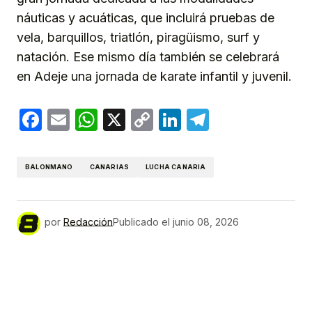
náuticas y acuáticas, que incluirá pruebas de
vela, barquillos, triatlón, piragüismo, surf y
natación. Ese mismo día también se celebrará
en Adeje una jornada de karate infantil y juvenil.
Facebook
Email
WhatsApp
X
Copy
LinkedIn
Telegram
Link
BALONMANO
CANARIAS
LUCHA CANARIA
por
Redacción
Publicado el
junio 08, 2026