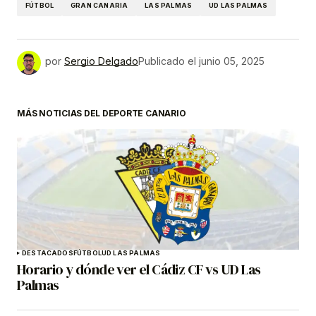
FÚTBOL
GRAN CANARIA
LAS PALMAS
UD LAS PALMAS
por
Sergio Delgado
Publicado el
junio 05, 2025
MÁS NOTICIAS DEL DEPORTE CANARIO
DESTACADOS
FÚTBOL
UD LAS PALMAS
Horario y dónde ver el Cádiz CF vs UD Las
Palmas