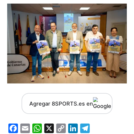
Agregar 8SPORTS.es en
Facebook
Email
WhatsApp
X
Copy
LinkedIn
Telegram