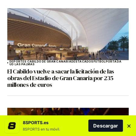
DEPORTES CABILDO DE GRAN CANARIA
DESTACADOS
FÚTBOL
PORTADA
UD LAS PALMAS
El Cabildo vuelve a sacar la licitación de las
obras del Estadio de Gran Canaria por 235
millones de euros
8SPORTS.es
×
Descargar
8SPORTS en tu móvil.